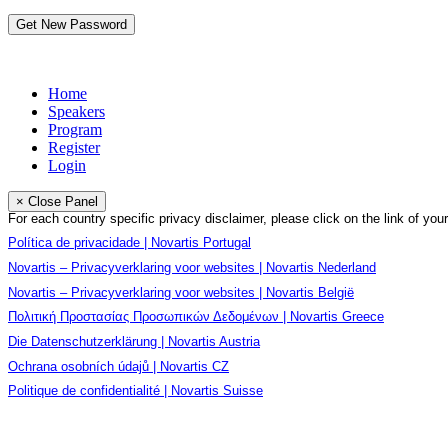
Home
Speakers
Program
Register
Login
× Close Panel
For each country specific privacy disclaimer, please click on the link of you
Política de privacidade | Novartis Portugal
Novartis – Privacyverklaring voor websites | Novartis Nederland
Novartis – Privacyverklaring voor websites | Novartis België
Πολιτική Προστασίας Προσωπικών Δεδομένων
| Novartis Greece
Die Datenschutzerklärung | Novartis Austria
Ochrana osobních údajů | Novartis CZ
Politique de confidentialité | Novartis Suisse