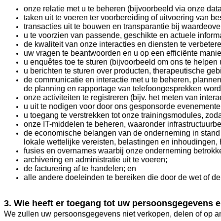
onze relatie met u te beheren (bijvoorbeeld via onze dat
taken uit te voeren ter voorbereiding of uitvoering van b
transacties uit te bouwen en transparantie bij waardeove
u te voorzien van passende, geschikte en actuele infor
de kwaliteit van onze interacties en diensten te verbet
uw vragen te beantwoorden en u op een efficiënte manie
u enquêtes toe te sturen (bijvoorbeeld om ons te helpen 
u berichten te sturen over producten, therapeutische geb
de communicatie en interactie met u te beheren, plannen
de planning en rapportage van telefoongesprekken word
onze activiteiten te registreren (bijv. het meten van int
u uit te nodigen voor door ons gesponsorde evenemente
u toegang te verstrekken tot onze trainingsmodules, zod
onze IT-middelen te beheren, waaronder infrastructuurbeh
de economische belangen van de onderneming in stand te
lokale wettelijke vereisten, belastingen en inhoudingen
fusies en overnames waarbij onze onderneming betrokke
archivering en administratie uit te voeren;
de facturering af te handelen; en
alle andere doeleinden te bereiken die door de wet of de 
3. Wie heeft er toegang tot uw persoonsgegevens 
We zullen uw persoonsgegevens niet verkopen, delen of op an