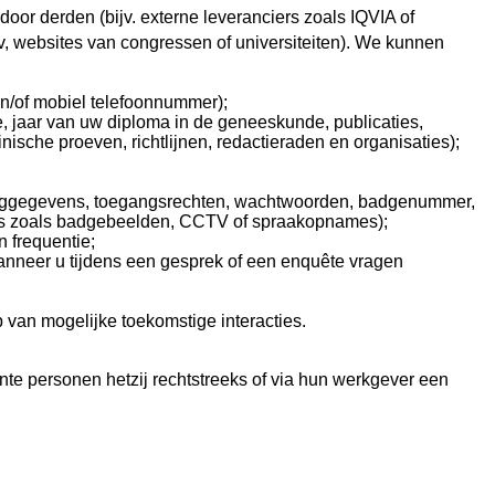
door derden (bijv. externe leveranciers zoals IQVIA of
v, websites van congressen of universiteiten). We kunnen
en/of mobiel telefoonnummer);
tie, jaar van uw diploma in de geneeskunde, publicaties,
nische proeven, richtlijnen, redactieraden en organisaties);
. inloggegevens, toegangsrechten, wachtwoorden, badgenummer,
names zoals badgebeelden, CCTV of spraakopnames);
n frequentie;
wanneer u tijdens een gesprek of een enquête vragen
p van mogelijke toekomstige interacties.
nte personen hetzij rechtstreeks of via hun werkgever een