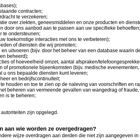
abases);
estaande contracten;
rdracht te verzekeren;
matie over ziekten, geneesmiddelen en onze producten en dienst
eren door ons aanbod aan te passen aan uw specifieke behoeften
r te ondersteunen;
uw toekomstige interacties met ons te verbeteren);
ieden of diensten die wij promoten;
 en uitvoeren (bijv. door het beheer van een database waarin de
en beheerd);
eracties of hoeveelheid omzet, aantal afspraken/telefoongesprekke
n of promotionele bijeenkomsten (bijv. medische evenementen
at u ons bepaalde diensten kunt leveren;
eer en bedrijfscontinuïteit;
 houden en toe te zien op de naleving van voorschriften en ra
, het beheren van vermeende gevallen van wangedrag of fraude, 
n is te beheren;
autoriteiten zijn opgelegd.
en aan wie worden ze overgedragen?
dere wijze overdragen aan derden die niet zijn aangegeven in 