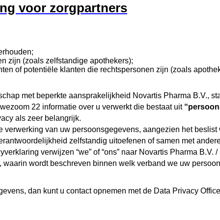
ing voor zorgpartners
derhouden;
en zijn (zoals zelfstandige apothekers);
en of potentiële klanten die rechtspersonen zijn (zoals apothe
schap met beperkte aansprakelijkheid Novartis Pharma B.V., s
wezoom 22 informatie over u verwerkt die bestaat uit
“persoon
y als zeer belangrijk.
 de verwerking van uw persoonsgegevens, aangezien het beslist
erantwoordelijkheid zelfstandig uitoefenen of samen met ander
yverklaring verwijzen “we” of “ons” naar Novartis Pharma B.V. 
en, waarin wordt beschreven binnen welk verband we uw perso
gevens, dan kunt u contact opnemen met de Data Privacy Offic