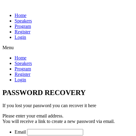
Home
Speakers
Program
Register
Login
Menu
Home
Speakers
Program
Register
Login
PASSWORD RECOVERY
If you lost your password you can recover it here
Please enter your email address.
You will receive a link to create a new password via email.
Email