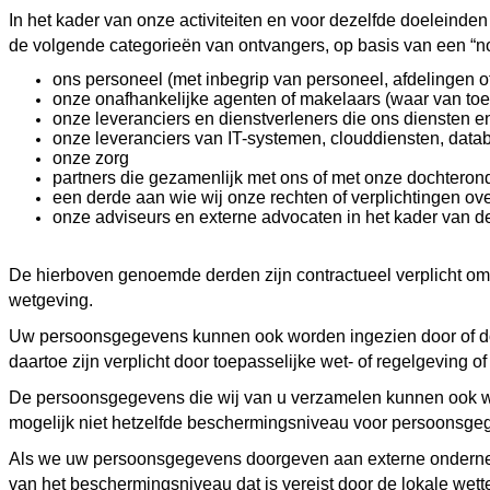
In het kader van onze activiteiten en voor dezelfde doeleind
de volgende categorieën van ontvangers, op basis van een “no
ons personeel (met inbegrip van personeel, afdelingen o
onze onafhankelijke agenten of makelaars (waar van toe
onze leveranciers en dienstverleners die ons diensten e
onze leveranciers van IT-systemen, clouddiensten, data
onze zorg
partners die gezamenlijk met ons of met onze dochtero
een derde aan wie wij onze rechten of verplichtingen ov
onze adviseurs en externe advocaten in het kader van de 
De hierboven genoemde derden zijn contractueel verplicht om
wetgeving.
Uw persoonsgegevens kunnen ook worden ingezien door of door
daartoe zijn verplicht door toepasselijke wet- of regelgeving o
De persoonsgegevens die wij van u verzamelen kunnen ook wor
mogelijk niet hetzelfde beschermingsniveau voor persoonsgeg
Als we uw persoonsgegevens doorgeven aan externe ondernem
van het beschermingsniveau dat is vereist door de lokale wett