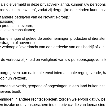
en als die vermeld in deze privacyverklaring, kunnen uw persoo
odzaak om te weten”, zodat zij dergelijke doeleinden kunnen v
f andere bedrijven van de Novartis-groep);
passing);
n producten leveren;
bases en consultants;
ndernemingen of gelieerde ondernemingen producten of dienste
erdragen of noveren; en
verkoop of overdracht van een gedeelte van ons bedrijf of zijn 
 de vertrouwelijkheid en veiligheid van uw persoonsgegevens 
gegeven aan nationale en/of internationale regelgevende, han
f op hun verzoek.
den verwerkt, geopend of opgeslagen in een land buiten het l
evens biedt.
ingen in andere rechtsgebieden, zorgen we ervoor dat uw pe
en inzake gegevensbescherming en privacy die van toepassing zi