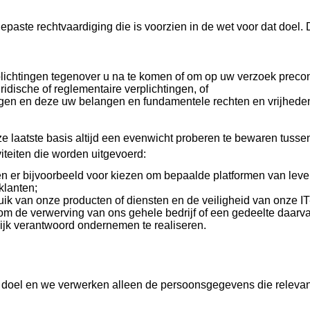
paste rechtvaardiging die is voorzien in de wet voor dat doe
plichtingen tegenover u na te komen of om op uw verzoek preco
idische of reglementaire verplichtingen, of
ngen en deze uw belangen en fundamentele rechten en vrijheden
 laatste basis altijd een evenwicht proberen te bewaren tusse
iteiten die worden uitgevoerd:
en er bijvoorbeeld voor kiezen om bepaalde platformen van lev
klanten;
bruik van onze producten of diensten en de veiligheid van onze I
f om de verwerving van ons gehele bedrijf of een gedeelte daarva
ijk verantwoord ondernemen te realiseren.
 doel en we verwerken alleen de persoonsgegevens die relevan