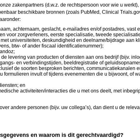
onze zakenpartners (d.w.z. de rechtspersoon voor wie u werkt), 
penbaar beschikbare bronnen (zoals PubMed, Clinical Trials.go
aaronder:
aam, achternaam, geslacht, e-mailadres en/of postadres, vast 
, en voor zorgverleners, eerste specialisatie, tweede specialisa
n met universiteiten, deskundigheid en deelname/bijdrage aan kli
ns, btw- of ander fiscaal identificatienummer);
Sandoz;
r de levering van producten of diensten aan ons bedrijf (bijv
toegangs- en verbindingstijden, beeldregistratie of geluidsop
nclusief de soorten besproken berichten, communicatiekanalen e
u formulieren invult of tijdens evenementen die u bijwoont, of 
iensten; en
dische activiteiten/interacties die u met ons deelt, met inbegri
er andere personen (bijv. uw collega’s), dan dient u de releva
nsgegevens en waarom is dit gerechtvaardigd?